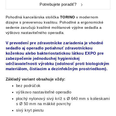
Potrebujete poradiť?
Pohodlná kancelárska stolička
TORINO
v modernom
dizajne s preverenou kvalitou.
Pohodlné a ergonomické
sedenie zaručujú kvalitné
molitanové výplne sedadla a
výškovo nastaviteľného operadla.
V prevedení pre zdravotnícke zariadenia je vhodné
sedadlo aj operadlo potiahnuť zdravotníckou
koženkou alebo
bakteriostatickou
látkou EXPO
pre
zabezpečenie jednoduchej hygienickej
udržiavateľnosti výrobku (odolnosť proti biologickým
materiálom, čistiacim a dezinfekčným prostriedkom).
Základý variant obsahuje vždy:
bez podrúčok
výškovo nastaviteľné operadlo
plochý nylonový sivý kríž s Ø 640 mm s kolieskami
s Ø 50 mm na mäkké povrchy
sivý kryt piestu