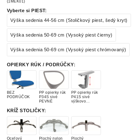
(1MEK01)
Vyberte si PIEST
:
Výška sedenia 44-56 cm (Stoličkový piest, šedý kryt)
Výška sedenia 50-69 cm (Vysoký piest čierny)
Výška sedenia 50-69 cm (Vysoký piest chrómovaný)
OPIERKY RÚK / PODRÚČKY
:
BEZ
PP opierky rúk
PP opierky rúk
PODRÚČOK
P34S sivé
P41S sivé
PEVNÉ
výškovo
nastaviteľné
KRÍŽ STOLIČKY
:
Oceľový
Plochý nylon
Plochý