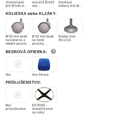
chrómovaný
sivý kríž Ø 630
hliníkový
kríž Ø 640 mm
mm
leštený kríž Ø
+ čierny piest
(1BAS01GREY)
640 mm +
(1BAS09)
čierny piest
KOLIESKA alebo KLZÁKY
:
(1BAS11)
Ø 50 mm šedé
Ø 50 mm šedé
Klzáky sivé
na koberce a
na tvrdé
(KLU13)
mäkké povrchy
povrchy
(1KOL10)
(1KOL30)
BEDROVÁ OPIERKA
:
Nie
Áno Pevná
PRÍSLUŠENSTVO
:
Bez
EXTEND -
príslušenstva
Aretačný kruh
na nohy