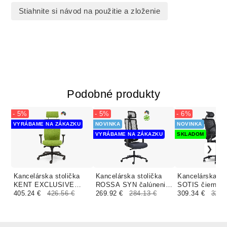
Stiahnite si návod na použitie a zloženie
Podobné produkty
- 5%
- 5%
- 6%
VYRÁBAME NA ZÁKAZKU
NOVINKA
NOVINKA
VYRÁBAME NA ZÁKAZKU
SKLADOM
Kancelárska stolička
Kancelárska stolička
Kancelárska st
KENT EXCLUSIVE
ROSSA SYN čalúnenie
SOTIS čierna
čalúnenie KOŽENKA
405.24 €
426.56 €
NAIROBI
269.92 €
284.13 €
309.34 €
329.
Valencia, Silvertex