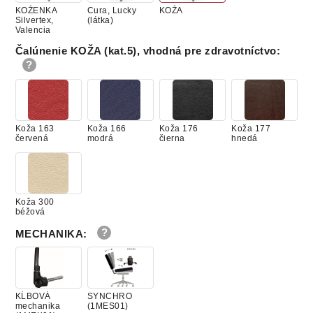
KOŽENKA
Cura, Lucky
KOŽA
Silvertex,
(látka)
Valencia
Čalúnenie KOŽA (kat.5), vhodná pre zdravotníctvo
:
Koža 163
Koža 166
Koža 176
Koža 177
červená
modrá
čierna
hnedá
Koža 300
béžová
MECHANIKA
:
KĹBOVÁ
SYNCHRO
mechanika
(1MES01)