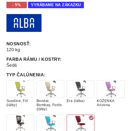
- 5%
VYRÁBAME NA ZÁKAZKU
NOSNOSŤ
:
120 kg
FARBA RÁMU / KOSTRY
:
Šedá
TYP ČALÚNENIA
:
Suedine, Fill
Bondai,
Era (látka)
KOŽENKA
(látky)
Bombay, Fortis
Arizona
(látky)