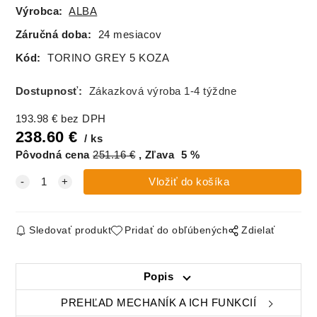
Výrobca:
ALBA
Záručná doba:
24 mesiacov
Kód:
TORINO GREY 5 KOZA
Dostupnosť:
Zákazková výroba 1-4 týždne
193.98
€
bez DPH
238.60
€
ks
Pôvodná cena
251.16
€
Zľava
5
%
Sledovať produkt
Pridať do obľúbených
Zdielať
Popis
PREHĽAD MECHANÍK A ICH FUNKCIÍ