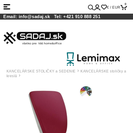
0
€ / EUR
Email:
info@sadaj.sk
Tel:
+421 910 888 251
KANCELÁRSKE STOLIČKY a SEDENIE
KANCELÁRSKE stoličky a
kreslá