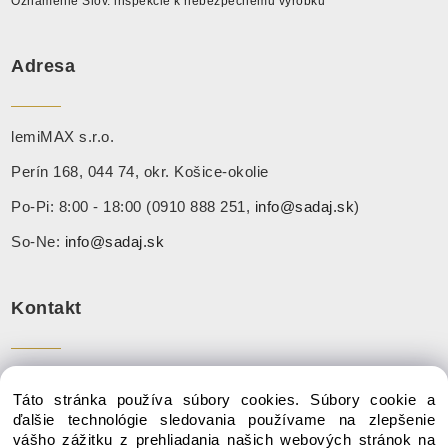
Oznámenie Slov. inšpekcie k nebezpečnému výrobku
Adresa
lemiMAX s.r.o.
Perín 168, 044 74, okr. Košice-okolie
Po-Pi: 8:00 - 18:00 (0910 888 251,
info@sadaj.sk
)
So-Ne:
info@sadaj.sk
Kontakt
Tel:
+ 421 910 888 251
Táto stránka používa súbory cookies. Súbory cookie a
Mail:
info@sadaj.sk
ďalšie technológie sledovania používame na zlepšenie
vášho zážitku z prehliadania našich webových stránok na