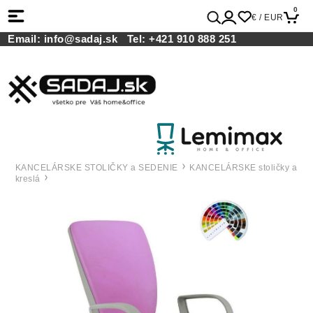
0
€ / EUR
Email:
info@sadaj.sk
Tel:
+421 910 888 251
KANCELÁRSKE STOLIČKY a SEDENIE
KANCELÁRSKE stoličky a
kreslá