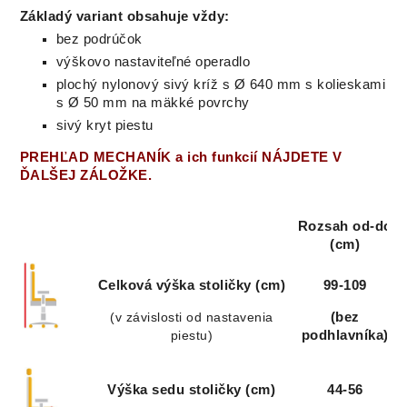
Základý variant obsahuje vždy:
bez podrúčok
výškovo nastaviteľné operadlo
plochý nylonový sivý kríž s Ø 640 mm s kolieskami
s Ø 50 mm na mäkké povrchy
sivý kryt piestu
PREHĽAD MECHANÍK a ich funkcií NÁJDETE V
ĎALŠEJ ZÁLOŽKE.
Rozsah od-do
(cm)
Celková výška stoličky (cm)
99-109
(v závislosti od nastavenia
(bez
piestu)
podhlavníka)
Výška sedu stoličky (cm)
44-56