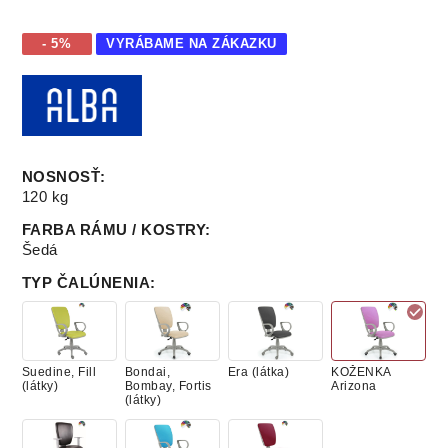
- 5%
VYRÁBAME NA ZÁKAZKU
NOSNOSŤ
:
120 kg
FARBA RÁMU / KOSTRY
:
Šedá
TYP ČALÚNENIA
:
Suedine, Fill
Bondai,
Era (látka)
KOŽENKA
(látky)
Bombay, Fortis
Arizona
(látky)