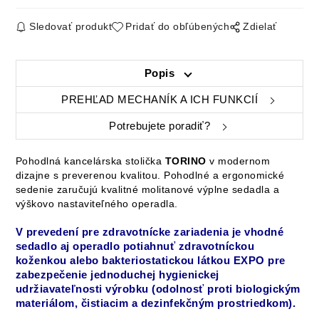
Sledovať produkt
Pridať do obľúbených
Zdielať
Popis
PREHĽAD MECHANÍK A ICH FUNKCIÍ
Potrebujete poradiť?
Pohodlná kancelárska stolička
TORINO
v modernom
dizajne s preverenou kvalitou.
Pohodlné a ergonomické
sedenie zaručujú kvalitné
molitanové výplne sedadla a
výškovo nastaviteľného operadla.
V prevedení pre zdravotnícke zariadenia je vhodné
sedadlo aj operadlo potiahnuť zdravotníckou
koženkou alebo
bakteriostatickou
látkou EXPO
pre
zabezpečenie jednoduchej hygienickej
udržiavateľnosti výrobku (odolnosť proti biologickým
materiálom, čistiacim a dezinfekčným prostriedkom).