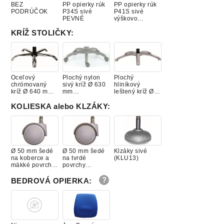
BEZ
PP opierky rúk
PP opierky rúk
PODRÚČOK
P34S sivé
P41S sivé
PEVNÉ
výškovo
nastaviteľné
KRÍŽ STOLIČKY
:
Oceľový
Plochý nylon
Plochý
chrómovaný
sivý kríž Ø 630
hliníkový
kríž Ø 640 mm
mm
leštený kríž Ø
+ čierny piest
(1BAS01GREY)
640 mm +
(1BAS09)
čierny piest
KOLIESKA alebo KLZÁKY
:
(1BAS11)
Ø 50 mm šedé
Ø 50 mm šedé
Klzáky sivé
na koberce a
na tvrdé
(KLU13)
mäkké povrchy
povrchy
(1KOL10)
(1KOL30)
BEDROVÁ OPIERKA
: