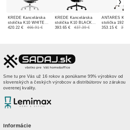
KREDE Kancelárska
KREDE Kancelárska
ANTARES Kanc
stolička K10 WHITE
stolička K10 BLACK
stolička 1920 
šedá
420.22 €
466.91 €
červená
393.65 €
437.39 €
ALU čalúnenie
353.15 €
371.
MELANGE
Sme tu pre Vás už 16 rokov a ponúkame 99% výrobkov od
slovenských a českých výrobcov a distribútorov so zárukou
overenej kvality.
Informácie