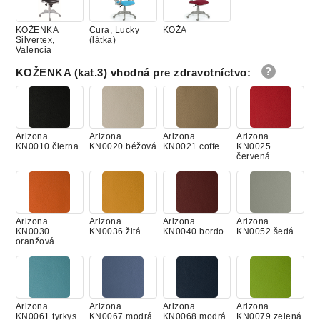
KOŽENKA
Cura, Lucky
KOŽA
Silvertex,
(látka)
Valencia
KOŽENKA (kat.3) vhodná pre zdravotníctvo
:
Arizona
Arizona
Arizona
Arizona
KN0010 čierna
KN0020 béžová
KN0021 coffe
KN0025
červená
Arizona
Arizona
Arizona
Arizona
KN0030
KN0036 žltá
KN0040 bordo
KN0052 šedá
oranžová
Arizona
Arizona
Arizona
Arizona
KN0061 tyrkys
KN0067 modrá
KN0068 modrá
KN0079 zelená