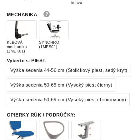
tmavá
MECHANIKA
:
Arizona
Arizona
KN0096
KN0080 biela
maslová
KĹBOVÁ
SYNCHRO
mechanika
(1MES01)
(1MEK01)
Vyberte si PIEST
:
Výška sedenia 44-56 cm (Stoličkový piest, šedý kryt)
Výška sedenia 50-69 cm (Vysoký piest čierny)
Výška sedenia 50-69 cm (Vysoký piest chrómovaný)
OPIERKY RÚK / PODRÚČKY
: