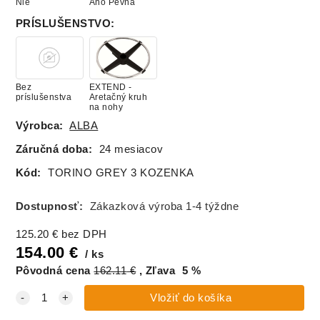
Nie
Áno Pevná
PRÍSLUŠENSTVO
:
Bez
EXTEND -
príslušenstva
Aretačný kruh
na nohy
Výrobca:
ALBA
Záručná doba:
24 mesiacov
Kód:
TORINO GREY 3 KOZENKA
Dostupnosť:
Zákazková výroba 1-4 týždne
125.20
€
bez DPH
154.00
€
ks
Pôvodná cena
162.11
€
Zľava
5
%