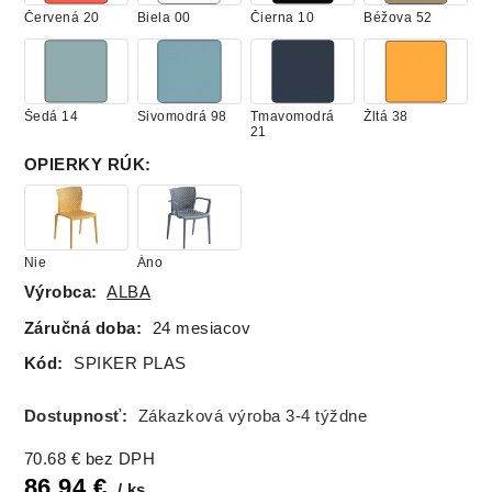
Červená 20
Biela 00
Čierna 10
Béžova 52
Šedá 14
Sivomodrá 98
Tmavomodrá
Žltá 38
21
OPIERKY RÚK
:
Nie
Áno
Výrobca:
ALBA
Záručná doba:
24 mesiacov
Kód:
SPIKER PLAS
Dostupnosť:
Zákazková výroba 3-4 týždne
70.68
€
bez DPH
86.94
€
ks