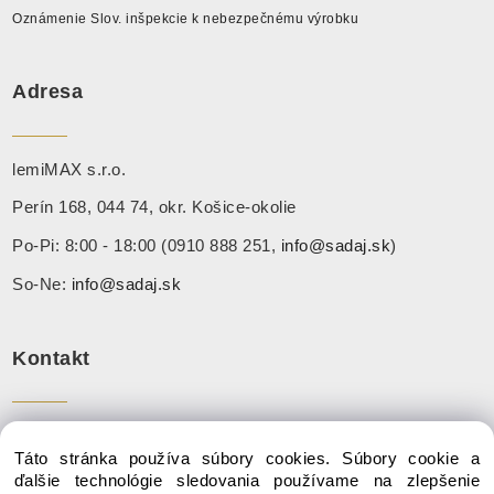
Oznámenie Slov. inšpekcie k nebezpečnému výrobku
Adresa
lemiMAX s.r.o.
Perín 168, 044 74, okr. Košice-okolie
Po-Pi: 8:00 - 18:00 (0910 888 251,
info@sadaj.sk
)
So-Ne:
info@sadaj.sk
Kontakt
Tel:
+ 421 910 888 251
Táto stránka používa súbory cookies. Súbory cookie a
Mail:
info@sadaj.sk
ďalšie technológie sledovania používame na zlepšenie