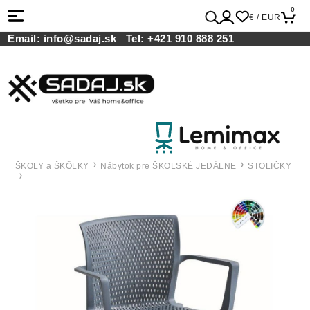
0
€ / EUR
Email:
info@sadaj.sk
Tel:
+421 910 888 251
ŠKOLY a ŠKÔLKY
Nábytok pre ŠKOLSKÉ JEDÁLNE
STOLIČKY