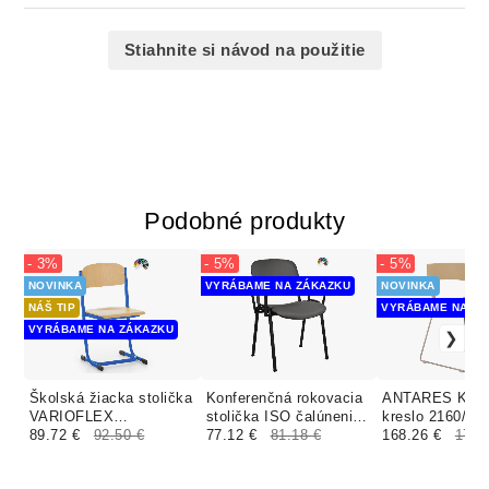
Stiahnite si návod na použitie
Podobné produkty
- 3%
- 5%
- 5%
NOVINKA
VYRÁBAME NA ZÁKAZKU
NOVINKA
NÁŠ TIP
VYRÁBAME NA ZÁ
VYRÁBAME NA ZÁKAZKU
Školská žiacka stolička
Konferenčná rokovacia
ANTARES Konf
VARIOFLEX
stolička ISO čalúnenie
kreslo 2160/S
nastaviteľná, rôzne
89.72 €
92.50 €
MEDITAP koženka
77.12 €
81.18 €
celoplastová
168.26 €
177.
farby a veľkosti