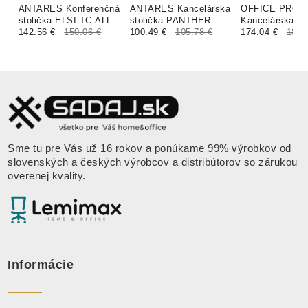
ANTARES Konferenčná
ANTARES Kancelárska
OFFICE PRO
stolička ELSI TC ALL
stolička PANTHER
Kancelárska st
SEAT UPH čalúnenie
142.56 €
150.06 €
ASYN čalúnenie
100.49 €
105.78 €
CALYPSO antra
174.04 €
189.
XTREME FOUR
BLOOM koženka
ALCHIMIA
Sme tu pre Vás už 16 rokov a ponúkame 99% výrobkov od
slovenských a českých výrobcov a distribútorov so zárukou
overenej kvality.
Informácie