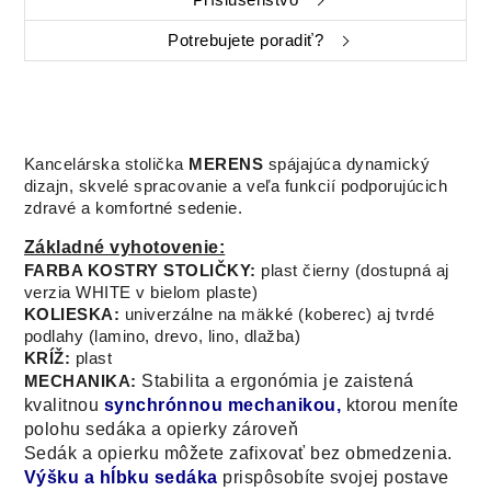
Potrebujete poradiť?
Kancelárska stolička
MERENS
spájajúca dynamický
dizajn, skvelé spracovanie a veľa funkcií podporujúcich
zdravé a komfortné sedenie.
Základné vyhotovenie:
FARBA KOSTRY STOLIČKY:
plast čierny (dostupná aj
verzia WHITE v bielom plaste)
KOLIESKA:
univerzálne na mäkké (koberec) aj tvrdé
podlahy (lamino, drevo, lino, dlažba)
KRÍŽ:
plast
Stabilita a ergonómia je zaistená
MECHANIKA:
kvalitnou
synchrónnou mechanikou,
ktorou meníte
polohu sedáka a opierky zároveň
Sedák a opierku môžete zafixovať bez obmedzenia.
Výšku a hĺbku sedáka
prispôsobíte svojej postave