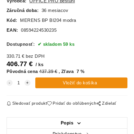
Výrobca:
OFFICE PRO bestuhl
Záručná doba:
36 mesiacov
Kód:
MERENS BP BI204 modra
EAN:
08594224530235
Dostupnosť:
skladom 59 ks
330.71
€
bez DPH
406.77
€
ks
Pôvodná cena
437.39
€
Zľava
7
%
Sledovať produkt
Pridať do obľúbených
Zdielať
Popis
Príslušenstvo