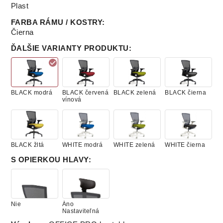
Plast
FARBA RÁMU / KOSTRY
:
Čierna
ĎALŠIE VARIANTY PRODUKTU
:
BLACK modrá
BLACK červená
BLACK zelená
BLACK čierna
vínová
BLACK žltá
WHITE modrá
WHITE zelená
WHITE čierna
S OPIERKOU HLAVY
:
Nie
Áno
Nastaviteľná