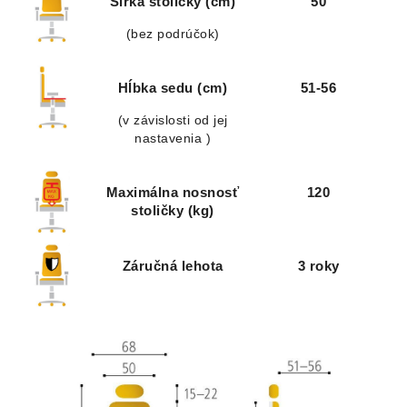
Šírka stoličky (cm)
50
(bez podrúčok)
Hĺbka sedu (cm)
51-56
(v závislosti od jej
nastavenia )
Maximálna nosnosť
120
stoličky (kg)
Záručná lehota
3 roky