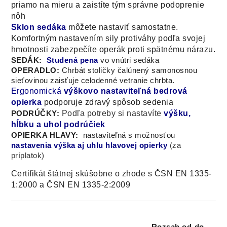
priamo na mieru a zaistíte tým správne podoprenie
nôh
Sklon sedáka
môžete nastaviť samostatne.
Komfortným nastavením sily protiváhy podľa svojej
hmotnosti zabezpečíte operák proti spätnému nárazu
.
SEDÁK:
Studená pena
vo vnútri sedáka
OPERADLO:
Chrbát stoličky čalúnený samonosnou
sieťovinou zaisťuje celodenné vetranie chrbta
.
Ergonomická
výškovo nastaviteľná bedrová
opierka
podporuje zdravý spôsob sedenia
Podľa potreby si nastavíte
výšku,
PODRÚČKY:
hĺbku a uhol podrúčiek
OPIERKA HLAVY:
nastaviteľná s možnosťou
nastavenia výška aj uhlu hlavovej opierky
(za
príplatok)
Certifikát štátnej skúšobne o zhode s ČSN EN 1335-
1:2000 a ČSN EN 1335-2:2009
Rozsah od-do