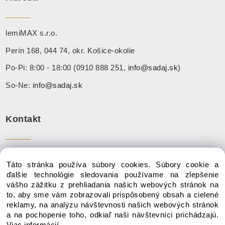
lemiMAX s.r.o.
Perín 168, 044 74, okr. Košice-okolie
Po-Pi: 8:00 - 18:00 (0910 888 251,
info@sadaj.sk
)
So-Ne:
info@sadaj.sk
Kontakt
Tel:
+ 421 910 888 251
Táto stránka používa súbory cookies. Súbory cookie a
Mail:
info@sadaj.sk
ďalšie technológie sledovania používame na zlepšenie
vášho zážitku z prehliadania našich webových stránok na
to, aby sme vám zobrazovali prispôsobený obsah a cielené
reklamy, na analýzu návštevnosti našich webových stránok
a na pochopenie toho, odkiaľ naši návštevníci prichádzajú.
Copyright © 2020 SADAJ.SK, Všetky práva vyhradené