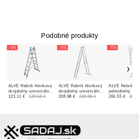
Podobné produkty
- 5%
- 5%
- 5%
ALVE Rebrík hliníkový
ALVE Rebrík hliníkový
ALVE Rebrík hl
dvojdielny univerzálny
dvojdielny univerzálny
jednodielny so
7507 PROFI
123.11 €
129.59 €
7513 PROFI
208.98 €
219.98 €
stabilizátorom 
266.55 €
280.
EUROSTYL
EUROSTYL
PROFI PLUS 