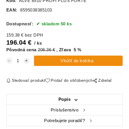
Kód:
ALVE 8510 PROFI PLUS FORTE
EAN:
8595038385103
Dostupnosť:
skladom 50 ks
159.38
€
bez DPH
196.04
€
ks
Pôvodná cena
206.36
€
Zľava
5
%
Sledovať produkt
Pridať do obľúbených
Zdielať
Popis
Príslušenstvo
Potrebujete poradiť?