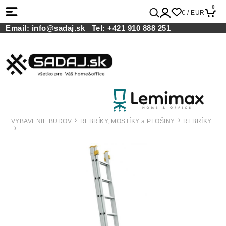
0
€ / EUR
Email:
info@sadaj.sk
Tel:
+421 910 888 251
VYBAVENIE BUDOV
REBRÍKY, MOSTÍKY a PLOŠINY
REBRÍKY