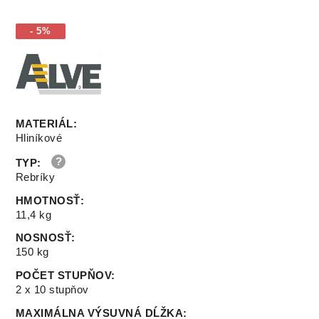
- 5%
MATERIÁL
:
Hliníkové
TYP
:
Rebríky
HMOTNOSŤ
:
11,4 kg
NOSNOSŤ
:
150 kg
POČET STUPŇOV
:
2 x 10 stupňov
MAXIMÁLNA VÝSUVNÁ DĹŽKA
: