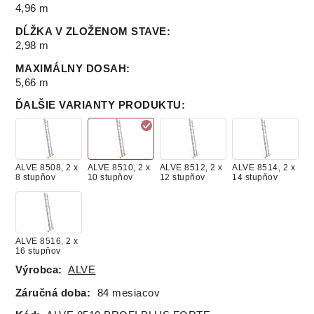
4,96 m
DĹŽKA V ZLOŽENOM STAVE
:
2,98 m
MAXIMÁLNY DOSAH
:
5,66 m
ĎALŠIE VARIANTY PRODUKTU
:
ALVE 8508, 2 x
ALVE 8510, 2 x
ALVE 8512, 2 x
ALVE 8514, 2 x
8 stupňov
10 stupňov
12 stupňov
14 stupňov
ALVE 8516, 2 x
16 stupňov
Výrobca:
ALVE
Záručná doba:
84 mesiacov