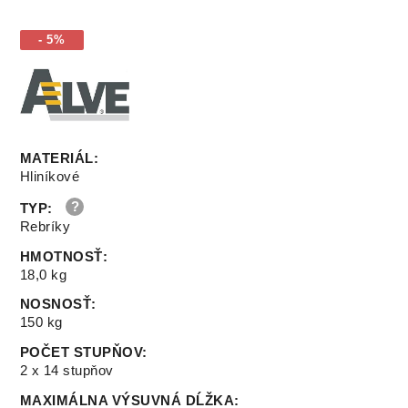
- 5%
MATERIÁL
:
Hliníkové
TYP
:
Rebríky
HMOTNOSŤ
:
18,0 kg
NOSNOSŤ
:
150 kg
POČET STUPŇOV
:
2 x 14 stupňov
MAXIMÁLNA VÝSUVNÁ DĹŽKA
: