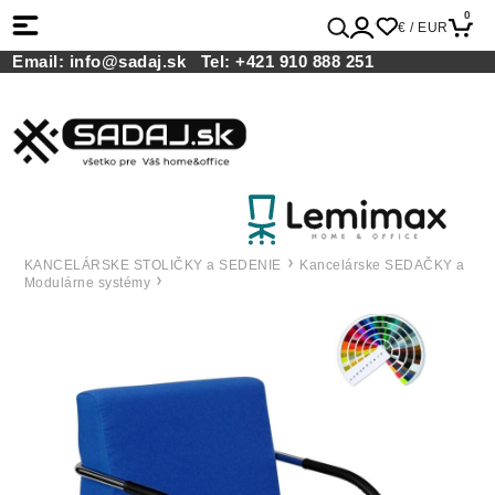
0
€ / EUR
Email:
info@sadaj.sk
Tel:
+421 910 888 251
KANCELÁRSKE STOLIČKY a SEDENIE
Kancelárske SEDAČKY a
Modulárne systémy