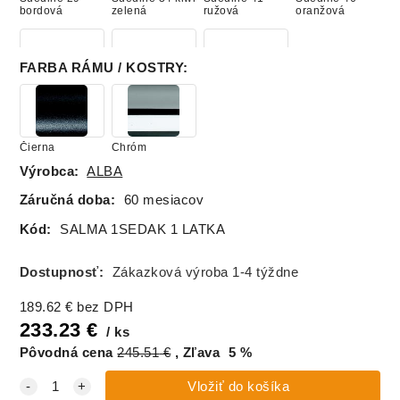
bordová
zelená
ružová
oranžová
FARBA RÁMU / KOSTRY
:
Suedine 59
Suedine 65
Suedine 109
zelená
modrá svetlá
béžová
Čierna
Chróm
Výrobca:
ALBA
Záručná doba:
60 mesiacov
Kód:
SALMA 1SEDAK 1 LATKA
Dostupnosť:
Zákazková výroba 1-4 týždne
189.62
€
bez DPH
233.23
€
ks
Pôvodná cena
245.51
€
Zľava
5
%