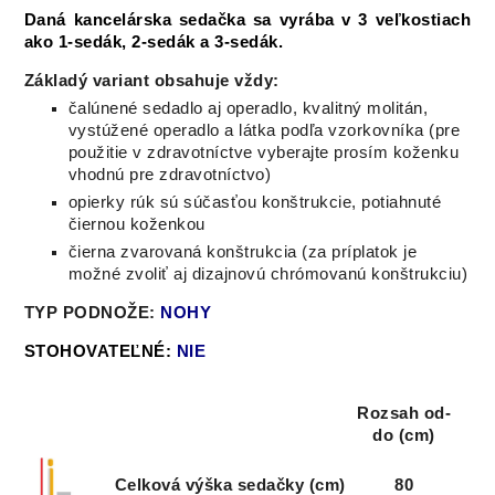
Daná kancelárska sedačka sa vyrába v 3 veľkostiach
ako 1-sedák, 2-sedák a 3-sedák.
Základý variant obsahuje vždy:
čalúnené sedadlo aj operadlo, kvalitný molitán,
vystúžené operadlo a látka podľa vzorkovníka (
pre
použitie v zdravotníctve vyberajte prosím koženku
vhodnú pre zdravotníctvo)
opierky rúk sú súčasťou konštrukcie, potiahnuté
čiernou koženkou
čierna zvarovaná konštrukcia (za príplatok je
možné zvoliť aj dizajnovú chrómovanú konštrukciu)
TYP PODNOŽE:
NOHY
STOHOVATEĽNÉ:
NIE
Rozsah od-
do (cm)
Celková výška sedačky (cm)
80