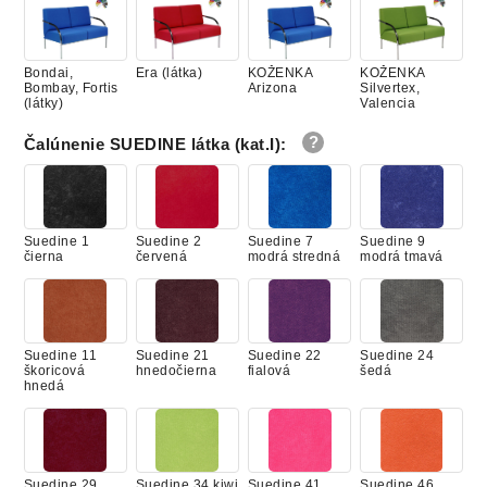
Bondai,
Era (látka)
KOŽENKA
KOŽENKA
Bombay, Fortis
Arizona
Silvertex,
(látky)
Valencia
Čalúnenie SUEDINE látka (kat.I)
:
Cura, Lucky
KOŽA
Suedine (látka)
Bondai,
(látka)
Bombay, Fortis
(látky)
Suedine 1
Suedine 2
Suedine 7
Suedine 9
čierna
červená
modrá stredná
modrá tmavá
Era (látka)
KOŽENKA
KOŽENKA
Cura, Lucky
Arizona
Silvertex,
(látka)
Suedine 11
Suedine 21
Suedine 22
Suedine 24
Valencia
škoricová
hnedočierna
fialová
šedá
hnedá
KOŽA
Suedine 29
Suedine 34 kiwi
Suedine 41
Suedine 46