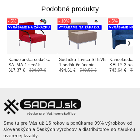
Podobné produkty
- 5%
- 10%
- 5%
VYRÁBAME NA ZÁKAZKU
VYRÁBAME NA ZÁKAZKU
VYRÁBAME NA ZÁ
Kancelárska sedačka
Sedačka Lavica STEVE
Kancelárska s
SALMA 1-sedák
1-sedák čalúnenie
KELLY 3-sedák
čalúnenie KOŽENKA
317.37 €
334.07 €
KOŽENKA Silvertex,
494.61 €
549.56 €
čalúnenie KO
743.64 €
782.
Valencia, Silvertex
Valencia
Valencia, Silve
Sme tu pre Vás už 16 rokov a ponúkame 99% výrobkov od
slovenských a českých výrobcov a distribútorov so zárukou
overenej kvality.