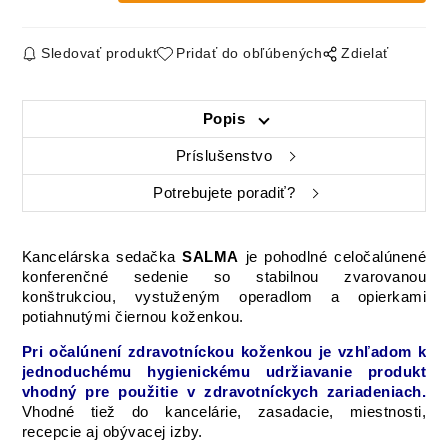
Sledovať produkt
Pridať do obľúbených
Zdielať
Popis
Príslušenstvo
Potrebujete poradiť?
Kancelárska sedačka
SALMA
je pohodlné
celočalúnené
konferenčné
sedenie
so stabilnou
zvarovanou
konštrukciou
,
vystuženým
operadlom
a
opierkami
potiahnutými
čiernou
koženkou.
Pri
očalúnení
zdravotníckou
koženkou
je vzhľadom
k
jednoduchému
hygienickému
udržiavanie
produkt
vhodný
pre
použitie
v zdravotníckych
zariadeniach.
Vhodné
tiež
do
kancelárie
,
zasadacie
,
miestnosti,
recepcie
aj
obývacej izby
.