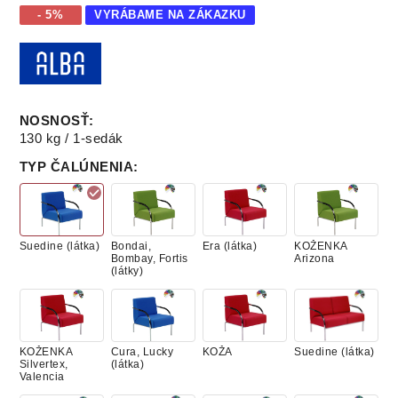
- 5%
VYRÁBAME NA ZÁKAZKU
NOSNOSŤ
:
130 kg / 1-sedák
TYP ČALÚNENIA
:
Suedine (látka)
Bondai,
Era (látka)
KOŽENKA
Bombay, Fortis
Arizona
(látky)
KOŽENKA
Cura, Lucky
KOŽA
Suedine (látka)
Silvertex,
(látka)
Valencia