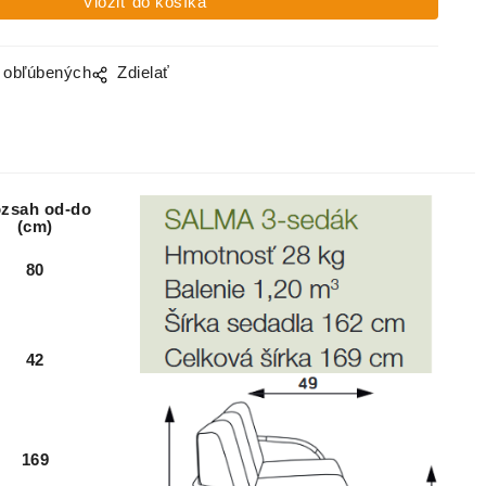
o obľúbených
Zdielať
zsah od-do
(cm)
80
42
169