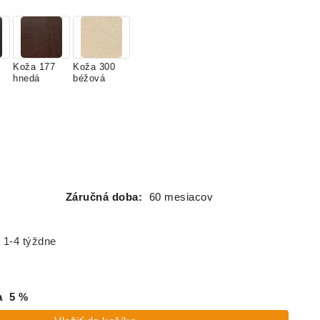
Koža 177
Koža 300
hnedá
béžová
Záručná doba:
60 mesiacov
 1-4 týždne
a
5
%