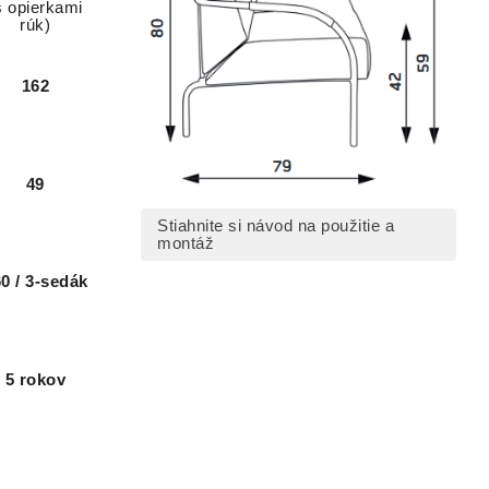
s opierkami
rúk)
162
49
Stiahnite si návod na použitie a
montáž
0 / 3-sedák
5 rokov