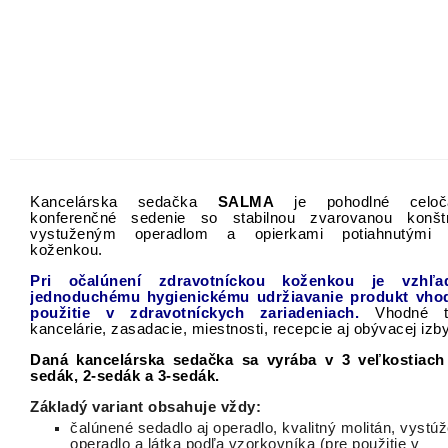
Kancelárska sedačka
SALMA
je pohodlné
celo
konferenčné
sedenie
so stabilnou
zvarovanou
konšt
vystuženým
operadlom
a
opierkami
potiahnutými
č
koženkou.
Pri
očalúnení
zdravotníckou
koženkou
je vzhľa
jednoduchému
hygienickému
udržiavanie
produkt
vho
použitie
v zdravotníckych
zariadeniach.
Vhodné
kancelárie
,
zasadacie
,
miestnosti,
recepcie
aj
obývacej izb
Daná kancelárska sedačka sa vyrába v 3 veľkostiach
sedák, 2-sedák a 3-sedák.
Základý variant obsahuje vždy:
čalúnené sedadlo aj operadlo, kvalitný molitán, vystú
operadlo a látka podľa vzorkovníka (
pre použitie v