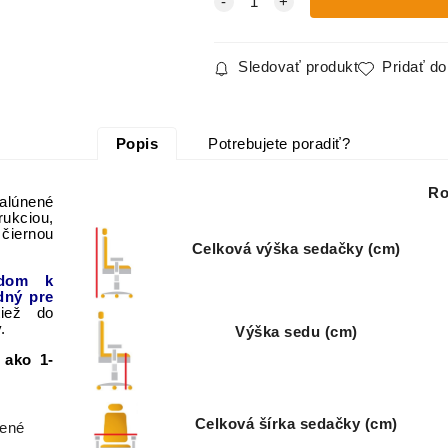
Sledovať produkt
Pridať d
Popis
Potrebujete poradiť?
Ro
čalúnené
rukciou
,
iernou
Celková výška sedačky (cm)
dom
k
dný
pre
tiež
do
y
.
Výška sedu (cm)
 ako 1-
Celková šírka sedačky (cm)
žené