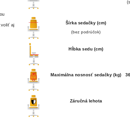
(
nou
Šírka sedačky (cm)
voliť aj
(bez podrúčok)
Hĺbka sedu (cm)
Maximálna nosnosť sedačky (kg)
36
Záručná lehota