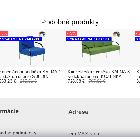
Podobné produkty
- 5%
- 5%
-
VYRÁBAME NA ZÁKAZKU
VYRÁBAME NA ZÁKAZKU
V
Kancelárska sedačka SALMA 1-
Kancelárska sedačka SALMA 3-
K
sedák čalúnenie SUEDINE
sedák čalúnenie KOŽENKA
s
233.23 €
245.51 €
Arizona
728.68 €
767.03 €
V
3
ormácie
Adresa
odné podmienky
lemiMAX s.r.o.