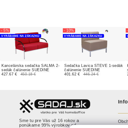
- 5%
- 10%
VYRÁBAME NA ZÁKAZKU
VYRÁBAME NA ZÁKAZKU
Kancelárska sedačka SALMA 2-
Sedačka Lavica STEVE 1-sedák
sedák čalúnenie SUEDINE
čalúnenie SUEDINE
427.67 €
450.18 €
401.62 €
446.24 €
Inf
Sme tu pre Vás už 16 rokov a
Obch
ponúkame 99% výrobkov od