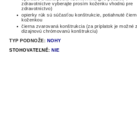
zdravotníctve vyberajte prosím koženku vhodnú pre
zdravotníctvo)
opierky rúk sú súčasťou konštrukcie, potiahnuté čier
koženkou
čierna zvarovaná konštrukcia (za príplatok je možné z
dizajnovú chrómovanú konštrukciu)
TYP PODNOŽE:
NOHY
STOHOVATEĽNÉ:
NIE