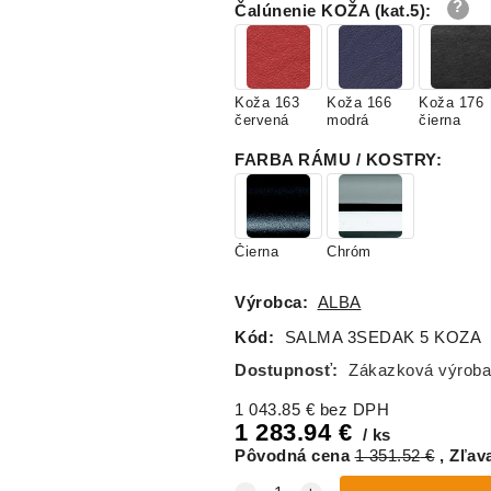
Čalúnenie KOŽA (kat.5)
:
Koža 163
Koža 166
Koža 176
červená
modrá
čierna
FARBA RÁMU / KOSTRY
:
Čierna
Chróm
Výrobca:
ALBA
Kód:
SALMA 3SEDAK 5 KOZA
Dostupnosť:
Zákazková výroba
1 043.85
€
bez DPH
1 283.94
€
ks
Pôvodná cena
1 351.52
€
Zľav