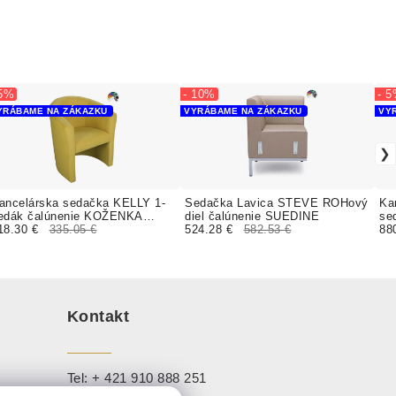
 5%
- 10%
- 
YRÁBAME NA ZÁKAZKU
VYRÁBAME NA ZÁKAZKU
VY
ancelárska sedačka KELLY 1-
Sedačka Lavica STEVE ROHový
Ka
edák čalúnenie KOŽENKA
diel čalúnenie SUEDINE
se
alencia, Silvertex
18.30 €
335.05 €
524.28 €
582.53 €
Val
88
Kontakt
Tel:
+ 421 910 888 251