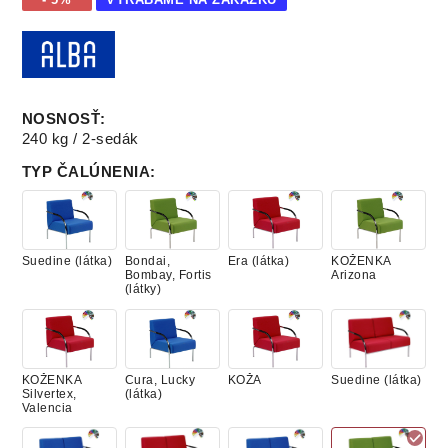
NOSNOSŤ
:
240 kg / 2-sedák
TYP ČALÚNENIA
:
Suedine (látka)
Bondai,
Era (látka)
KOŽENKA
Bombay, Fortis
Arizona
(látky)
KOŽENKA
Cura, Lucky
KOŽA
Suedine (látka)
Silvertex,
(látka)
Valencia