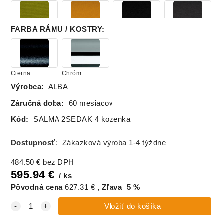
FARBA RÁMU / KOSTRY
:
Silvertex 5008
Silvertex 6065
Silvertex 9001
Silvertex 9002
zelená
oranžová
čierna
sivočierna
Čierna
Chróm
Výrobca:
ALBA
Valencia V1050
Valencia V2074
Valencia V3067
Valencia V4041
hnedá
červená
modrá
hnedá tmavá
Záručná doba:
60 mesiacov
Kód:
SALMA 2SEDAK 4 kozenka
Valencia V4045
Valencia V5041
Valencia V5057
Valencia V6012
Dostupnosť:
Zákazková výroba 1-4 týždne
šedá
zelená
tyrkys medic
žltá
484.50
€
bez DPH
595.94
€
ks
Pôvodná cena
627.31
€
Zľava
5
%
Valencia V6019
Valencia V8032
Valencia V9035
oranžová
šedobiela
čierna