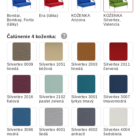
Bondai,
Era (látka)
KOŽENKA
KOŽENKA
Bombay, Fortis
Arizona
Silvertex,
(látky)
Valencia
Čalúnenie 4 koženka
:
Cura, Lucky
KOŽA
Suedine (látka)
Bondai,
(látka)
Bombay, Fortis
(látky)
Silvertex 0009
Silvertex 1051
Silvertex 2003
Silvertex 2011
hnedá
béžová
hnedá
červená
Era (látka)
KOŽENKA
KOŽENKA
Cura, Lucky
Arizona
Silvertex,
(látka)
Silvertex 2016
Silvertex 2102
Silvertex 3001
Silvertex 3007
Valencia
fialová
pastel zelená
tyrkys tmavý
tmavomodrá
KOŽA
Silvertex 3066
Silvertex 4001
Silvertex 4002
Silvertex 4004
modrá
šedá
antracit
šedobiela