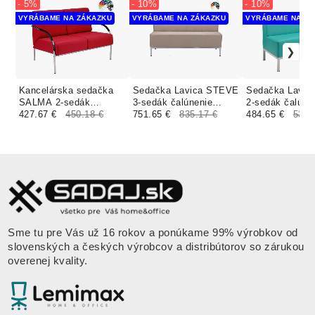
- 5%
- 10%
- 10%
VYRÁBAME NA ZÁKAZKU
VYRÁBAME NA ZÁKAZKU
VYRÁBAME NA ZÁ
Kancelárska sedačka
Sedačka Lavica STEVE
Sedačka Lavi
SALMA 2-sedák
3-sedák čalúnenie
2-sedák čalúne
čalúnenie SUEDINE
427.67 €
450.18 €
KOŽENKA Arizona
751.65 €
835.17 €
SUEDINE
484.65 €
538.
Sme tu pre Vás už 16 rokov a ponúkame 99% výrobkov od
slovenských a českých výrobcov a distribútorov so zárukou
overenej kvality.