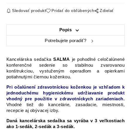
Sledovať produkt
Pridať do obľúbených
Zdielať
Popis
Potrebujete poradiť?
Kancelárska sedačka
SALMA
je pohodlné
celočalúnené
konferenčné
sedenie
so stabilnou
zvarovanou
konštrukciou
,
vystuženým
operadlom
a
opierkami
potiahnutými
čiernou
koženkou.
Pri
očalúnení
zdravotníckou
koženkou
je vzhľadom
k
jednoduchému
hygienickému
udržiavanie
produkt
vhodný
pre
použitie
v zdravotníckych
zariadeniach.
Vhodné
tiež
do
kancelárie
,
zasadacie
,
miestnosti,
recepcie
aj
obývacej izby
.
Daná kancelárska sedačka sa vyrába v 3 veľkostiach
ako 1-sedák, 2-sedák a 3-sedák.