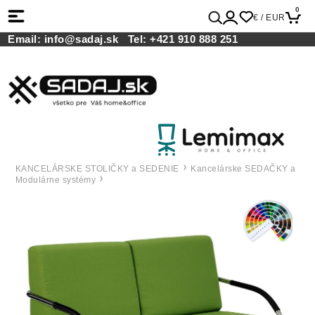
0
€ / EUR
Email:
info@sadaj.sk
Tel:
+421 910 888 251
KANCELÁRSKE STOLIČKY a SEDENIE
Kancelárske SEDAČKY a
Modulárne systémy